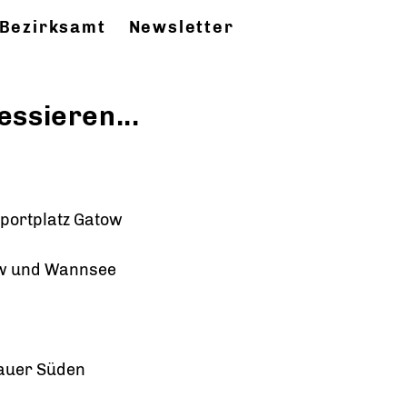
Bezirksamt
Newsletter
essieren...
portplatz Gatow
ow und Wannsee
auer Süden