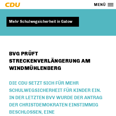
MENÜ
Mehr Schulwegsicherheit in Gatow
BVG PRÜFT
STRECKENVERLÄNGERUNG AM
WINDMÜHLENBERG
DIE CDU SETZT SICH FÜR MEHR
SCHULWEGSICHERHEIT FÜR KINDER EIN.
IN DER LETZTEN BVV WURDE DER ANTRAG
DER CHRISTDEMOKRATEN EINSTIMMIG
BESCHLOSSEN, EINE