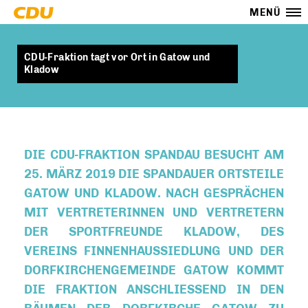
MENÜ
CDU-Fraktion tagt vor Ort in Gatow und
Kladow
DIE CDU-FRAKTION SPANDAU BESUCHT AM
25. MÄRZ 2019 DIE SPANDAUER ORTSTEILE
GATOW UND KLADOW. NACH GESPRÄCHEN
MIT VERTRETERINNEN UND VERTRETERN
DER SPORTFREUNDE KLADOW, DES
VEREINS FINNENHAUSSIEDLUNG UND DER
DORFKIRCHENGEMEINDE GATOW KOMMT
DIE FRAKTION ANSCHLIESSEND IN DEN R