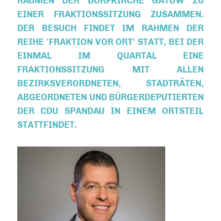
ÄUMEN DER DORFKIRCHE GATOW ZU E
INER FRAKTIONSSITZUNG ZUSAMMEN. D
ER BESUCH FINDET IM RAHMEN DER R
EIHE 'FRAKTION VOR ORT' STATT, BEI DER E
INMAL IM QUARTAL EINE F
RAKTIONSSITZUNG MIT ALLEN B
EZIRKSVERORDNETEN, STADTRÄTEN, A
BGEORDNETEN UND BÜRGERDEPUTIERTEN D
ER CDU SPANDAU IN EINEM ORTSTEIL S
TATTFINDET.