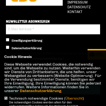
IMPRESSUM
DATENSCHUTZ
KONTAKT
NEWSLETTER ABONNIEREN
Einwilligungserklärung
Datenschutzerklärung
Hiermit berechtige ich die CDU Berlin zur Nutzung der Daten im Sinn
Cookie Hinweis
der nachfolgenden
Datenschutzerklärung.*
Diese Webseite verwendet Cookies, die notwendig
Anti-Roboter-Verifizierung
sind, um die Webseite zu nutzen. Weiterhin verwenden
wir Dienste von Drittanbietern, die uns helfen, unser
Hier klicken
Webangebot zu verbessern (Website-Optmierung). Für
Friendly
Captcha ⇗
die Verwendung bestimmter Dienste, benötigen wir
Ihre Einwilligung. Ihre Einwilligung können Sie jederzeit
widerrufen. Weitere Informationen finden Sie in
unserer
Datenschutzerklärung
.
Technisch notwendige Cookies (
Übersicht
)
* Pflichtfeld!
Die notwendigen Cookies werden allein für den