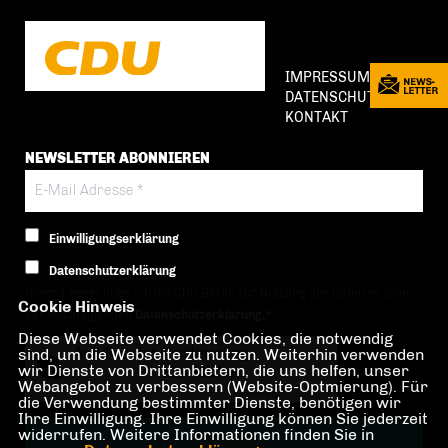
IMPRESSUM
DATENSCHUTZ
KONTAKT
NEWSLETTER ABONNIEREN
Einwilligungserklärung
Datenschutzerklärung
Hiermit berechtige ich die CDU Berlin zur Nutzung der Daten im Sinn
Cookie Hinweis
der nachfolgenden
Datenschutzerklärung.*
Diese Webseite verwendet Cookies, die notwendig
sind, um die Webseite zu nutzen. Weiterhin verwenden
Anti-Roboter-Verifizierung
wir Dienste von Drittanbietern, die uns helfen, unser
Hier klicken
Webangebot zu verbessern (Website-Optmierung). Für
Friendly
Captcha ⇗
die Verwendung bestimmter Dienste, benötigen wir
Ihre Einwilligung. Ihre Einwilligung können Sie jederzeit
widerrufen. Weitere Informationen finden Sie in