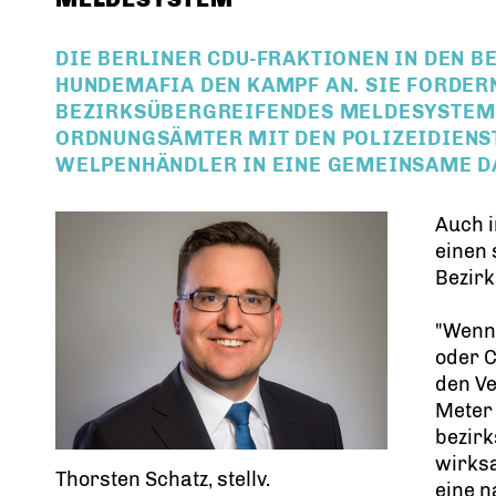
DIE BERLINER CDU-FRAKTIONEN IN DEN 
HUNDEMAFIA DEN KAMPF AN. SIE FORDER
BEZIRKSÜBERGREIFENDES MELDESYSTEM,
ORDNUNGSÄMTER MIT DEN POLIZEIDIENST
WELPENHÄNDLER IN EINE GEMEINSAME D
Auch 
einen
Bezir
"Wenn 
oder C
den V
Meter
bezir
wirksa
Thorsten Schatz, stellv.
eine n