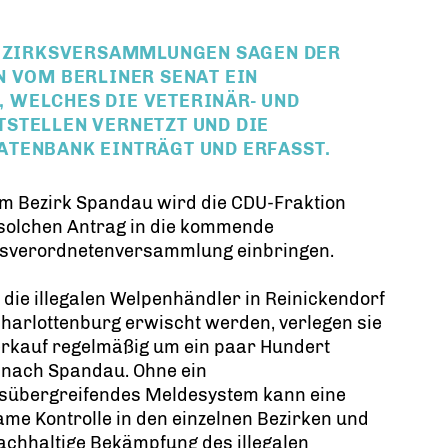
BEZIRKSVERSAMMLUNGEN SAGEN DER
N VOM BERLINER SENAT EIN
 WELCHES DIE VETERINÄR- UND
STELLEN VERNETZT UND DIE
ATENBANK EINTRÄGT UND ERFASST.
im Bezirk Spandau wird die CDU-Fraktion
 solchen Antrag in die kommende
ksverordnetenversammlung einbringen.
die illegalen Welpenhändler in Reinickendorf
harlottenburg erwischt werden, verlegen sie
erkauf regelmäßig um ein paar Hundert
 nach Spandau. Ohne ein
ksübergreifendes Meldesystem kann eine
me Kontrolle in den einzelnen Bezirken und
achhaltige Bekämpfung des illegalen