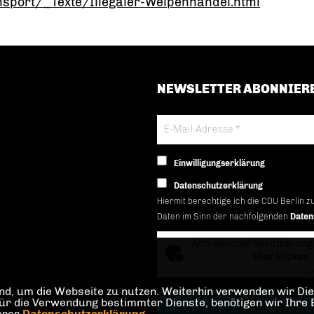
sport/_Texte/Illegaler-Welpenhandel.html
NEWSLETTER ABONNIER
Einwilligungserklärung
Datenschutzerklärung
Hiermit berechtige ich die CDU Berlin z
Daten im Sinn der nachfolgenden
Daten
Anti-Roboter-Verifizierung
Hier klicken
Fr
d, um die Webseite zu nutzen. Weiterhin verwenden wir Dien
die Verwendung bestimmter Dienste, benötigen wir Ihre Einw
serer
Datenschutzerklärung
.