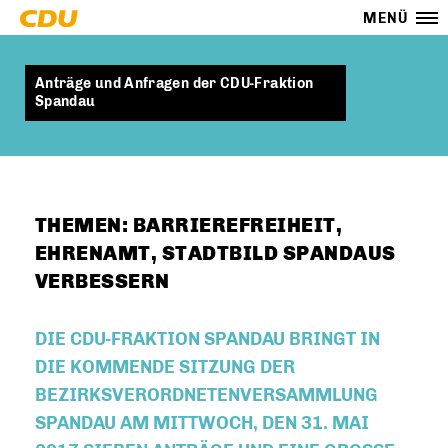
MENÜ
Anträge und Anfragen der CDU-Fraktion
Spandau
THEMEN: BARRIEREFREIHEIT,
EHRENAMT, STADTBILD SPANDAUS
VERBESSERN
DIE CDU-FRAKTION SPANDAU BRINGT IN
DIE KOMMENDE SITZUNG DER
BEZIRKSVERORDNETENVERSAMMLUNG
SPANDAU AM MITTWOCH, DEN 31. MAI