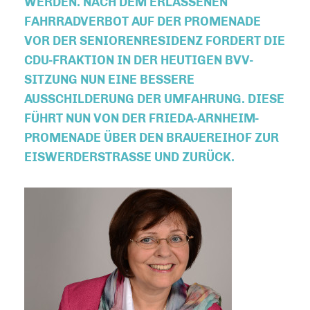
WERDEN. NACH DEM ERLASSENEN
FAHRRADVERBOT AUF DER PROMENADE
VOR DER SENIORENRESIDENZ FORDERT DIE
CDU-FRAKTION IN DER HEUTIGEN BVV-
SITZUNG NUN EINE BESSERE
AUSSCHILDERUNG DER UMFAHRUNG. DIESE
FÜHRT NUN VON DER FRIEDA-ARNHEIM-
PROMENADE ÜBER DEN BRAUEREIHOF ZUR
EISWERDERSTRASSE UND ZURÜCK.