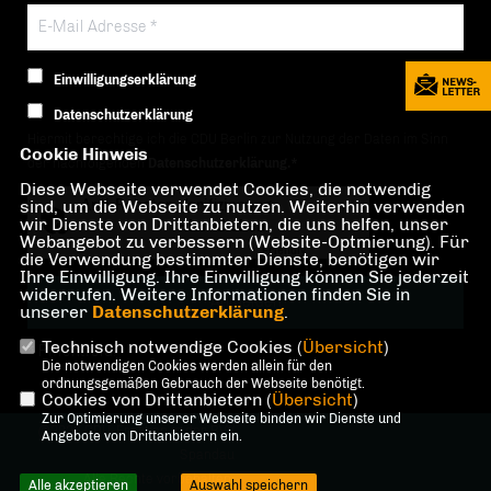
Einwilligungserklärung
Datenschutzerklärung
Hiermit berechtige ich die CDU Berlin zur Nutzung der Daten im Sinn
Cookie Hinweis
der nachfolgenden
Datenschutzerklärung.*
Diese Webseite verwendet Cookies, die notwendig
sind, um die Webseite zu nutzen. Weiterhin verwenden
Anti-Roboter-Verifizierung
wir Dienste von Drittanbietern, die uns helfen, unser
Hier klicken
Webangebot zu verbessern (Website-Optmierung). Für
Friendly
Captcha ⇗
die Verwendung bestimmter Dienste, benötigen wir
Ihre Einwilligung. Ihre Einwilligung können Sie jederzeit
widerrufen. Weitere Informationen finden Sie in
unserer
Datenschutzerklärung
.
Technisch notwendige Cookies (
Übersicht
)
* Pflichtfeld!
Die notwendigen Cookies werden allein für den
ordnungsgemäßen Gebrauch der Webseite benötigt.
Cookies von Drittanbietern (
Übersicht
)
Zur Optimierung unserer Webseite binden wir Dienste und
@2026 CDU-Fraktion in der BVV
Angebote von Drittanbietern ein.
Spandau
Alle Rechte vorbehalten.
Alle akzeptieren
Auswahl speichern