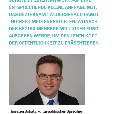
SCHATZ IN EINER ANTWORT AUF EINE
ENTSPRECHENDE KLEINE ANFRAGE MIT.
DAS BEZIRKSAMT WIDERSPRACH DAMIT
INDIREKT MEDIENBERICHTEN, WONACH
DER BEZIRK MEHRERE MILLIONEN EURO
AUSGEBEN WERDE, UM DEN LENIN-KOPF
DER ÖFFENTLICHKEIT ZU PRÄSENTIEREN.
Thorsten Schatz, kulturpolitischer Sprecher