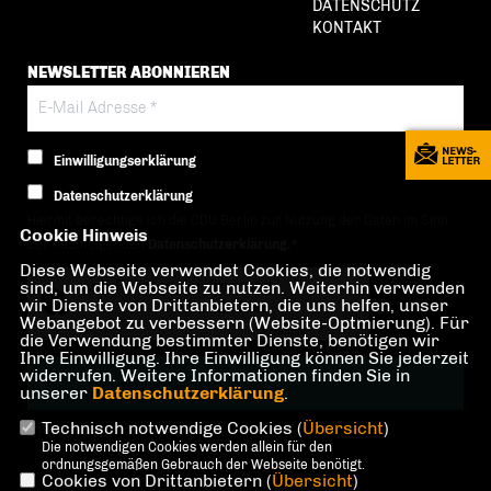
DATENSCHUTZ
KONTAKT
NEWSLETTER ABONNIEREN
Einwilligungserklärung
Datenschutzerklärung
Hiermit berechtige ich die CDU Berlin zur Nutzung der Daten im Sinn
Cookie Hinweis
der nachfolgenden
Datenschutzerklärung.*
Diese Webseite verwendet Cookies, die notwendig
sind, um die Webseite zu nutzen. Weiterhin verwenden
Anti-Roboter-Verifizierung
wir Dienste von Drittanbietern, die uns helfen, unser
Hier klicken
Webangebot zu verbessern (Website-Optmierung). Für
Friendly
Captcha ⇗
die Verwendung bestimmter Dienste, benötigen wir
Ihre Einwilligung. Ihre Einwilligung können Sie jederzeit
widerrufen. Weitere Informationen finden Sie in
unserer
Datenschutzerklärung
.
Technisch notwendige Cookies (
Übersicht
)
* Pflichtfeld!
Die notwendigen Cookies werden allein für den
ordnungsgemäßen Gebrauch der Webseite benötigt.
Cookies von Drittanbietern (
Übersicht
)