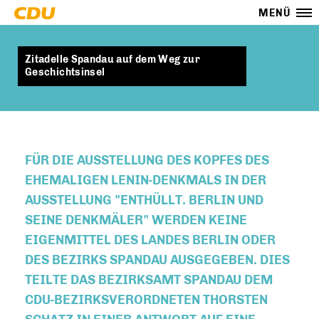
MENÜ
Zitadelle Spandau auf dem Weg zur
Geschichtsinsel
FÜR DIE AUSSTELLUNG DES KOPFES DES
EHEMALIGEN LENIN-DENKMALS IN DER
AUSSTELLUNG "ENTHÜLLT. BERLIN UND
SEINE DENKMÄLER" WERDEN KEINE
EIGENMITTEL DES LANDES BERLIN ODER
DES BEZIRKS SPANDAU AUSGEGEBEN. DIES
TEILTE DAS BEZIRKSAMT SPANDAU DEM
CDU-BEZIRKSVERORDNETEN THORSTEN