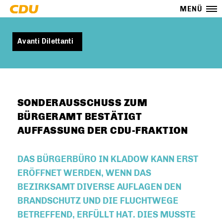
MENÜ
Avanti Dilettanti
SONDERAUSSCHUSS ZUM
BÜRGERAMT BESTÄTIGT
AUFFASSUNG DER CDU-FRAKTION
DAS BÜRGERBÜRO IN KLADOW KANN ERST
ERÖFFNET WERDEN, WENN DAS
BEZIRKSAMT DIVERSE AUFLAGEN DEN
BRANDSCHUTZ UND DIE FLUCHTWEGE
BETREFFEND, ERFÜLLT HAT. DIES MUSSTE